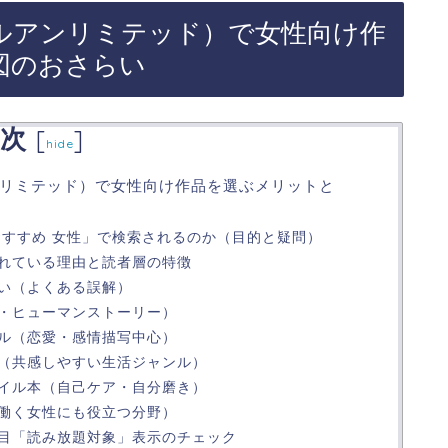
d（キンドルアンリミテッド）で女性向け作
図のおさらい
次
[
]
hide
ンドルアンリミテッド）で女性向け作品を選ぶメリットと
ited おすすめ 女性」で検索されるのか（目的と疑問）
れている理由と読者層の特徴
い（よくある誤解）
・ヒューマンストーリー）
ル（恋愛・感情描写中心）
（共感しやすい生活ジャンル）
イル本（自己ケア・自分磨き）
働く女性にも役立つ分野）
目「読み放題対象」表示のチェック