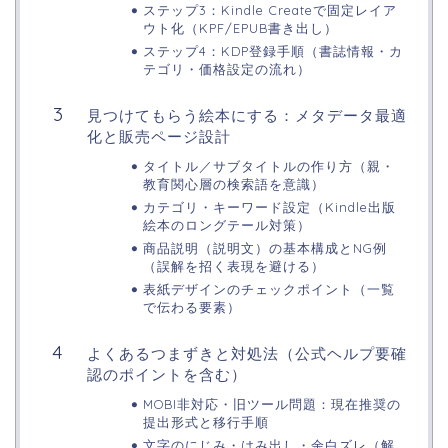
ステップ3：Kindle Createで固定レイア
ウト化（KPF/EPUB書き出し）
ステップ4：KDP登録手順（書誌情報・カ
テゴリ・価格設定の流れ）
見つけてもらう絵本にする：メタデータ最適
化と販売ページ設計
タイトル／サブタイトルの作り方（親・
教育関心層の検索語を意識）
カテゴリ・キーワード設定（Kindle出版
絵本のロングテール対策）
商品説明（説明文）の基本構成とNG例
（誤解を招く表現を避ける）
表紙デザインのチェックポイント（一覧
で伝わる要素）
よくあるつまずきと対処法（公式ヘルプ要確
認のポイントを含む）
MOBI非対応・旧ツール問題：現在推奨の
提出形式と移行手順
文字のにじみ・はみ出し・余白ズレ（解