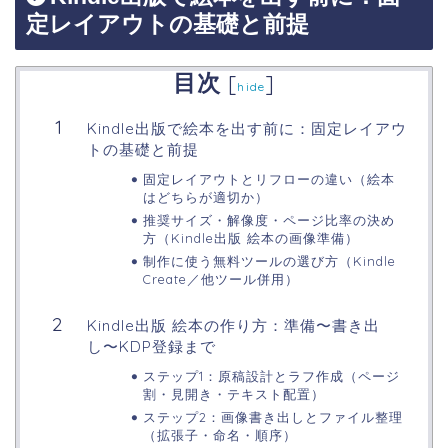
定レイアウトの基礎と前提
目次
[
]
hide
Kindle出版で絵本を出す前に：固定レイアウ
トの基礎と前提
固定レイアウトとリフローの違い（絵本
はどちらが適切か）
推奨サイズ・解像度・ページ比率の決め
方（Kindle出版 絵本の画像準備）
制作に使う無料ツールの選び方（Kindle
Create／他ツール併用）
Kindle出版 絵本の作り方：準備〜書き出
し〜KDP登録まで
ステップ1：原稿設計とラフ作成（ページ
割・見開き・テキスト配置）
ステップ2：画像書き出しとファイル整理
（拡張子・命名・順序）