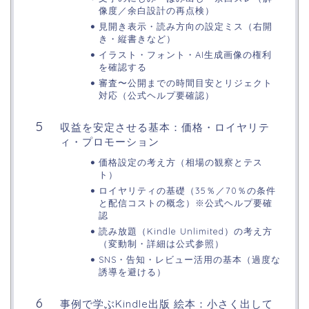
像度／余白設計の再点検）
見開き表示・読み方向の設定ミス（右開
き・縦書きなど）
イラスト・フォント・AI生成画像の権利
を確認する
審査〜公開までの時間目安とリジェクト
対応（公式ヘルプ要確認）
収益を安定させる基本：価格・ロイヤリテ
ィ・プロモーション
価格設定の考え方（相場の観察とテス
ト）
ロイヤリティの基礎（35％／70％の条件
と配信コストの概念）※公式ヘルプ要確
認
読み放題（Kindle Unlimited）の考え方
（変動制・詳細は公式参照）
SNS・告知・レビュー活用の基本（過度な
誘導を避ける）
事例で学ぶKindle出版 絵本：小さく出して