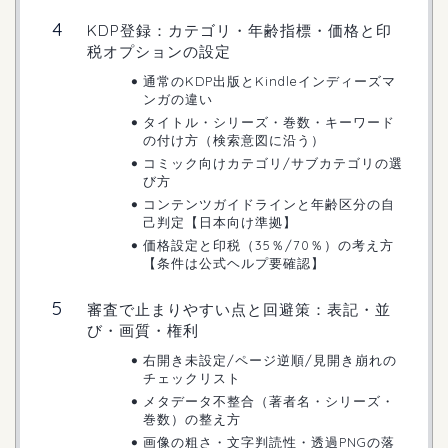
KDP登録：カテゴリ・年齢指標・価格と印
税オプションの設定
通常のKDP出版とKindleインディーズマ
ンガの違い
タイトル・シリーズ・巻数・キーワード
の付け方（検索意図に沿う）
コミック向けカテゴリ/サブカテゴリの選
び方
コンテンツガイドラインと年齢区分の自
己判定【日本向け準拠】
価格設定と印税（35％/70％）の考え方
【条件は公式ヘルプ要確認】
審査で止まりやすい点と回避策：表記・並
び・画質・権利
右開き未設定/ページ逆順/見開き崩れの
チェックリスト
メタデータ不整合（著者名・シリーズ・
巻数）の整え方
画像の粗さ・文字判読性・透過PNGの落