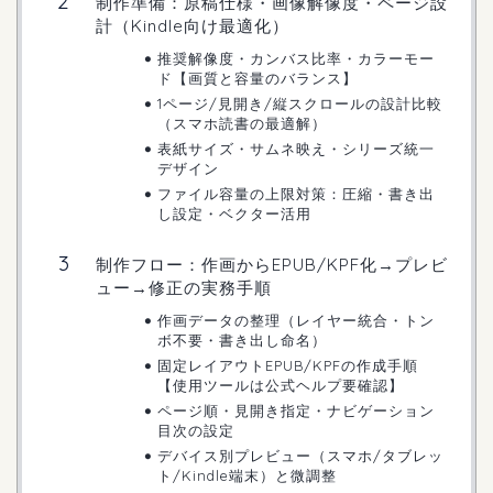
制作準備：原稿仕様・画像解像度・ページ設
計（Kindle向け最適化）
推奨解像度・カンバス比率・カラーモー
ド【画質と容量のバランス】
1ページ/見開き/縦スクロールの設計比較
（スマホ読書の最適解）
表紙サイズ・サムネ映え・シリーズ統一
デザイン
ファイル容量の上限対策：圧縮・書き出
し設定・ベクター活用
制作フロー：作画からEPUB/KPF化→プレビ
ュー→修正の実務手順
作画データの整理（レイヤー統合・トン
ボ不要・書き出し命名）
固定レイアウトEPUB/KPFの作成手順
【使用ツールは公式ヘルプ要確認】
ページ順・見開き指定・ナビゲーション
目次の設定
デバイス別プレビュー（スマホ/タブレッ
ト/Kindle端末）と微調整