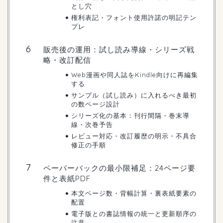
とし穴
権利表記・フォント使用許諾の明記テン
プレ
販売後の運用：試し読み導線・シリーズ戦
略・改訂配信
Web漫画や同人誌をKindle向けに再編集
する
サンプル（試し読み）に入れるべき最初
の数ページ設計
シリーズ化の基本：刊行間隔・巻末導
線・次巻予告
レビュー対応・改訂履歴の明示・不具合
修正の手順
ペーパーバックの最小限補足：24ページ要
件と表紙PDF
本文ページ数・背幅計算・裏表紙要素の
配置
電子版との書誌情報の統一と更新順序の
注意