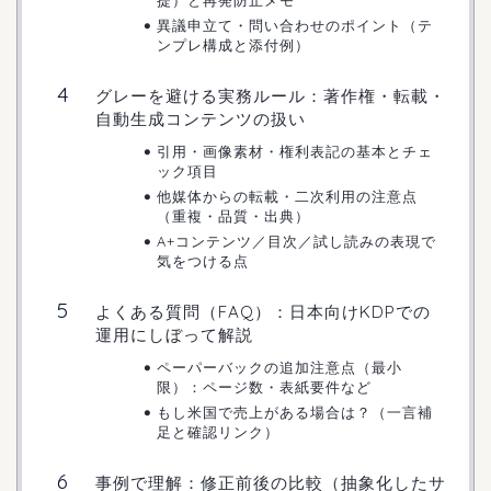
提）と再発防止メモ
異議申立て・問い合わせのポイント（テ
ンプレ構成と添付例）
グレーを避ける実務ルール：著作権・転載・
自動生成コンテンツの扱い
引用・画像素材・権利表記の基本とチェ
ック項目
他媒体からの転載・二次利用の注意点
（重複・品質・出典）
A+コンテンツ／目次／試し読みの表現で
気をつける点
よくある質問（FAQ）：日本向けKDPでの
運用にしぼって解説
ペーパーバックの追加注意点（最小
限）：ページ数・表紙要件など
もし米国で売上がある場合は？（一言補
足と確認リンク）
事例で理解：修正前後の比較（抽象化したサ