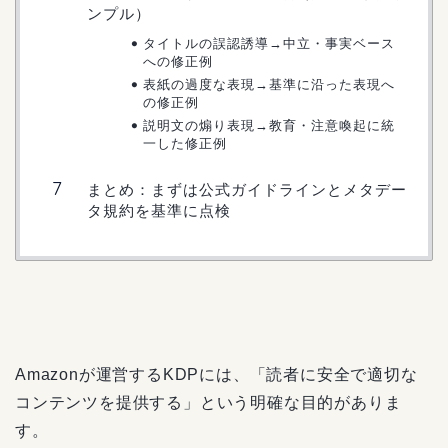
ンプル）
タイトルの誤認誘導→中立・事実ベース
への修正例
表紙の過度な表現→基準に沿った表現へ
の修正例
説明文の煽り表現→教育・注意喚起に統
一した修正例
まとめ：まずは公式ガイドラインとメタデー
タ規約を基準に点検
Amazonが運営するKDPには、「読者に安全で適切な
コンテンツを提供する」という明確な目的がありま
す。