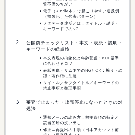
質不備のちがい
電子（Kindle本）で起こりやすい違反例
（抽象化した代表パターン）
メタデータ違反とは：タイトル・説明・
キーワードでのNG
公開前チェックリスト：本文・表紙・説明・
キーワードの総点検
本文表現の抽象化と年齢配慮：KDP基準
に合わせるコツ
表紙画像・サムネでのNGとOK：煽り・誤
認・著作権に注意
タイトル／サブタイトル／キーワードの
禁止事項と整理手順
審査で止まった・販売停止になったときの対
処法
通知メールの読み方：根拠条項の特定と
該当箇所の洗い出し
修正→再提出の手順（日本アカウント前